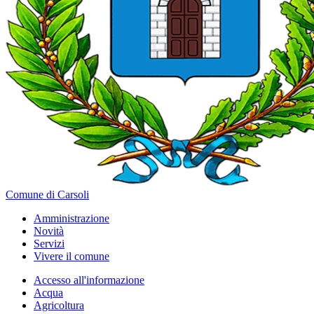
Comune di Carsoli
Amministrazione
Novità
Servizi
Vivere il comune
Accesso all'informazione
Acqua
Agricoltura