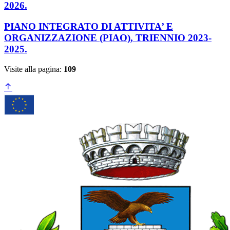
2026.
PIANO INTEGRATO DI ATTIVITA’ E
ORGANIZZAZIONE (PIAO), TRIENNIO 2023-
2025.
Visite alla pagina:
109