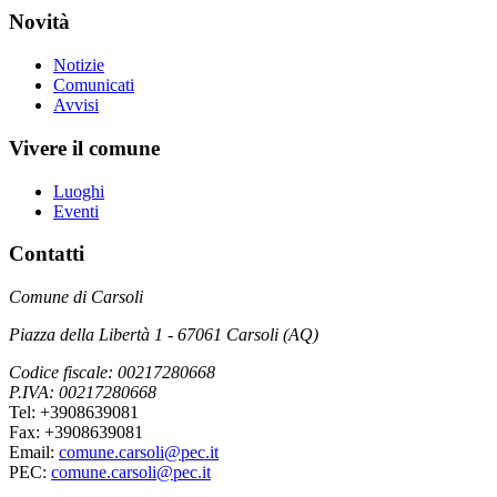
Novità
Notizie
Comunicati
Avvisi
Vivere il comune
Luoghi
Eventi
Contatti
Comune di Carsoli
Piazza della Libertà 1 - 67061 Carsoli (AQ)
Codice fiscale: 00217280668
P.IVA: 00217280668
Tel: +3908639081
Fax: +3908639081
Email:
comune.carsoli@pec.it
PEC:
comune.carsoli@pec.it