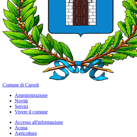
Comune di Carsoli
Amministrazione
Novità
Servizi
Vivere il comune
Accesso all'informazione
Acqua
Agricoltura