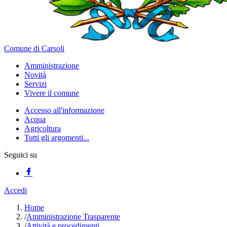
Comune di Carsoli
Amministrazione
Novità
Servizi
Vivere il comune
Accesso all'informazione
Acqua
Agricoltura
Tutti gli argomenti...
Seguici su
Accedi
Home
/
Amministrazione Trasparente
/
Attività e procedimenti