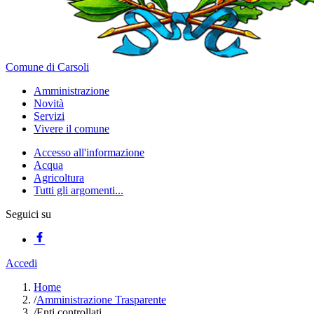
Comune di Carsoli
Amministrazione
Novità
Servizi
Vivere il comune
Accesso all'informazione
Acqua
Agricoltura
Tutti gli argomenti...
Seguici su
Accedi
Home
/
Amministrazione Trasparente
/
Enti controllati