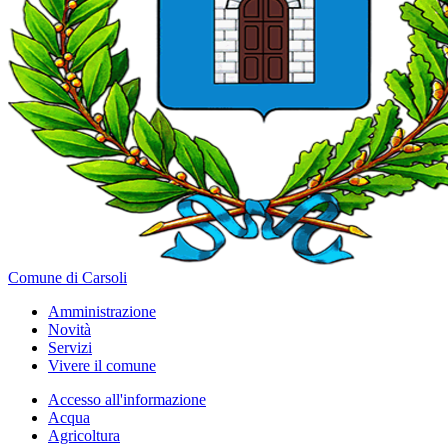
Comune di Carsoli
Amministrazione
Novità
Servizi
Vivere il comune
Accesso all'informazione
Acqua
Agricoltura