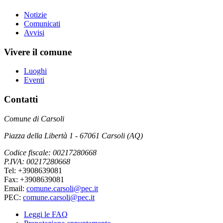
Notizie
Comunicati
Avvisi
Vivere il comune
Luoghi
Eventi
Contatti
Comune di Carsoli
Piazza della Libertà 1 - 67061 Carsoli (AQ)
Codice fiscale: 00217280668
P.IVA: 00217280668
Tel: +3908639081
Fax: +3908639081
Email:
comune.carsoli@pec.it
PEC:
comune.carsoli@pec.it
Leggi le FAQ