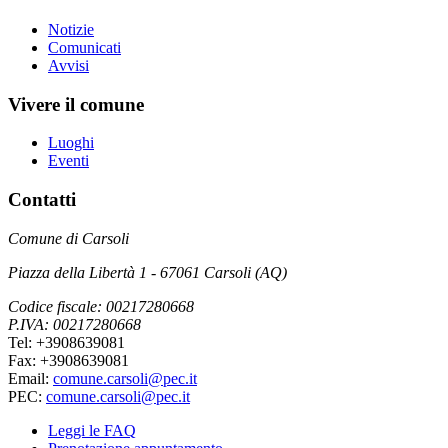
Notizie
Comunicati
Avvisi
Vivere il comune
Luoghi
Eventi
Contatti
Comune di Carsoli
Piazza della Libertà 1 - 67061 Carsoli (AQ)
Codice fiscale: 00217280668
P.IVA: 00217280668
Tel: +3908639081
Fax: +3908639081
Email:
comune.carsoli@pec.it
PEC:
comune.carsoli@pec.it
Leggi le FAQ