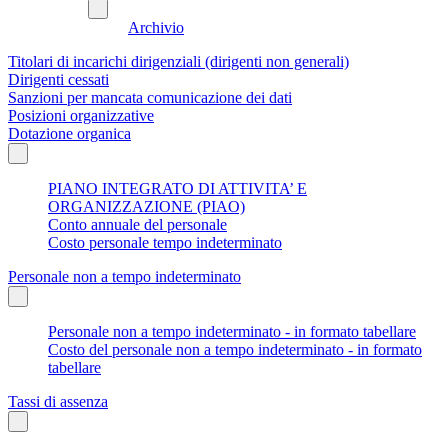
Archivio
Titolari di incarichi dirigenziali (dirigenti non generali)
Dirigenti cessati
Sanzioni per mancata comunicazione dei dati
Posizioni organizzative
Dotazione organica
PIANO INTEGRATO DI ATTIVITA’ E
ORGANIZZAZIONE (PIAO)
Conto annuale del personale
Costo personale tempo indeterminato
Personale non a tempo indeterminato
Personale non a tempo indeterminato - in formato tabellare
Costo del personale non a tempo indeterminato - in formato
tabellare
Tassi di assenza