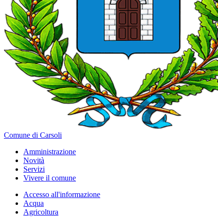
Comune di Carsoli
Amministrazione
Novità
Servizi
Vivere il comune
Accesso all'informazione
Acqua
Agricoltura