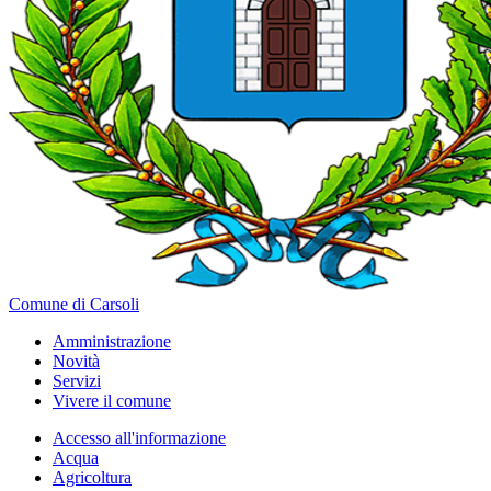
Comune di Carsoli
Amministrazione
Novità
Servizi
Vivere il comune
Accesso all'informazione
Acqua
Agricoltura