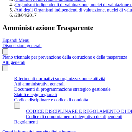
/
Organismi indipendenti di valutuazione, nuclei di valutazione 
/
Atti degli Organismi indipendenti di valutazione, nuclei di val
/
28/04/2017
Amministrazione Trasparente
Espandi Menu
Disposizioni generali
Piano triennale per prevenzione della corruzione e della trasparenza
Atti generali
Riferimenti normativi su organizzazione e attività
Atti amministrativi generali
Documenti di programmazione strategico gestionale
Statuti e leggi regionali
Codice disciplinare e codice di condotta
CODICE DISCIPLINARE E REGOLAMENTO DI D
Codice di comportamento integrativo dei dipendenti
Regolamenti
Oneri informativi per cittadini e imprese