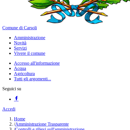
Comune di Carsoli
Amministrazione
Novità
Servizi
Vivere il comune
Accesso all'informazione
Acqua
Agricoltura
Tutti gli argomenti...
Seguici su
Accedi
Home
/
Amministrazione Trasparente
/
Controlli e rilievi sull'amministrazione