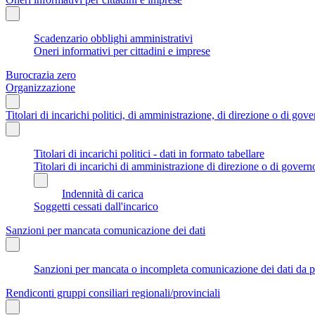
Scadenzario obblighi amministrativi
Oneri informativi per cittadini e imprese
Burocrazia zero
Organizzazione
Titolari di incarichi politici, di amministrazione, di direzione o di gov
Titolari di incarichi politici - dati in formato tabellare
Titolari di incarichi di amministrazione di direzione o di govern
Indennità di carica
Soggetti cessati dall'incarico
Sanzioni per mancata comunicazione dei dati
Sanzioni per mancata o incompleta comunicazione dei dati da parte
Rendiconti gruppi consiliari regionali/provinciali