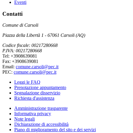
Eventi
Contatti
Comune di Carsoli
Piazza della Libertà 1 - 67061 Carsoli (AQ)
Codice fiscale: 00217280668
P.IVA: 00217280668
Tel: +3908639081
Fax: +3908639081
Email:
comune.carsoli@pec.it
PEC:
comune.carsoli@pec.it
Leggi le FAQ
Prenotazione appuntamento
Segnalazione disservizio
Richiesta d'assistenza
Amministrazione trasparente
Informativa privacy
Note legali
Dichiarazione di accessibilità
Piano di miglioramento del sito e dei servizi