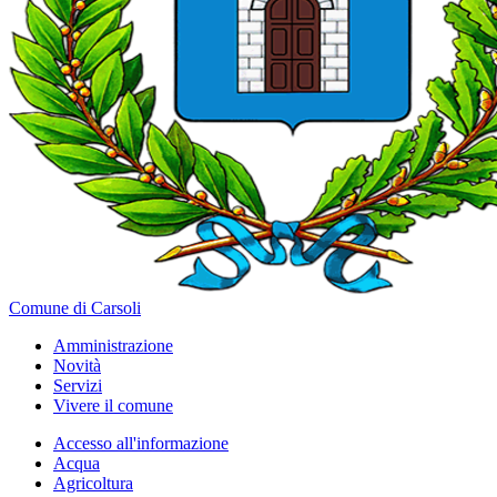
Comune di Carsoli
Amministrazione
Novità
Servizi
Vivere il comune
Accesso all'informazione
Acqua
Agricoltura