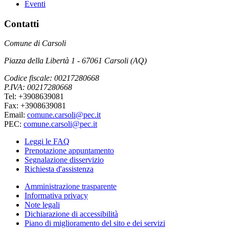
Eventi
Contatti
Comune di Carsoli
Piazza della Libertà 1 - 67061 Carsoli (AQ)
Codice fiscale: 00217280668
P.IVA: 00217280668
Tel: +3908639081
Fax: +3908639081
Email:
comune.carsoli@pec.it
PEC:
comune.carsoli@pec.it
Leggi le FAQ
Prenotazione appuntamento
Segnalazione disservizio
Richiesta d'assistenza
Amministrazione trasparente
Informativa privacy
Note legali
Dichiarazione di accessibilità
Piano di miglioramento del sito e dei servizi