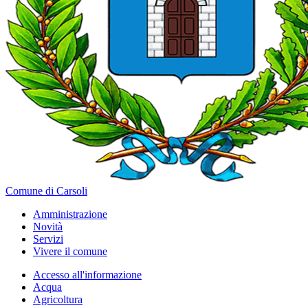
Comune di Carsoli
Amministrazione
Novità
Servizi
Vivere il comune
Accesso all'informazione
Acqua
Agricoltura