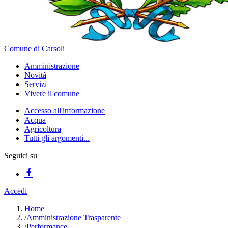
Comune di Carsoli
Amministrazione
Novità
Servizi
Vivere il comune
Accesso all'informazione
Acqua
Agricoltura
Tutti gli argomenti...
Seguici su
Accedi
Home
/
Amministrazione Trasparente
/
Performance