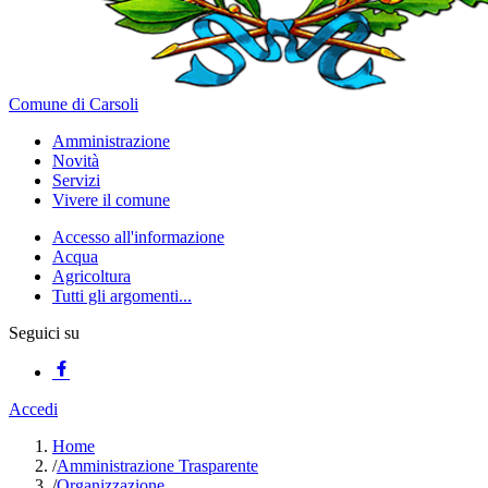
Comune di Carsoli
Amministrazione
Novità
Servizi
Vivere il comune
Accesso all'informazione
Acqua
Agricoltura
Tutti gli argomenti...
Seguici su
Accedi
Home
/
Amministrazione Trasparente
/
Organizzazione