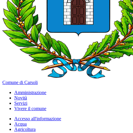
Comune di Carsoli
Amministrazione
Novità
Servizi
Vivere il comune
Accesso all'informazione
Acqua
Agricoltura