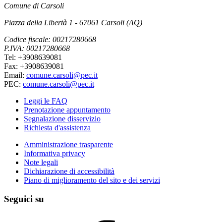
Comune di Carsoli
Piazza della Libertà 1 - 67061 Carsoli (AQ)
Codice fiscale: 00217280668
P.IVA: 00217280668
Tel: +3908639081
Fax: +3908639081
Email:
comune.carsoli@pec.it
PEC:
comune.carsoli@pec.it
Leggi le FAQ
Prenotazione appuntamento
Segnalazione disservizio
Richiesta d'assistenza
Amministrazione trasparente
Informativa privacy
Note legali
Dichiarazione di accessibilità
Piano di miglioramento del sito e dei servizi
Seguici su