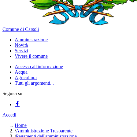
Comune di Carsoli
Amministrazione
Novità
Servizi
Vivere il comune
Accesso all'informazione
Acqua
Agricoltura
Tutti gli argomenti...
Seguici su
Accedi
Home
/
Amministrazione Trasparente
/
Pagamenti dell'amministrazione