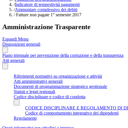
/
Indicatore di tempestività pagamenti
/
Ammontare complessivo dei debiti
/
Fatture non pagate 1° semestre 2017
Amministrazione Trasparente
Espandi Menu
Disposizioni generali
Piano triennale per prevenzione della corruzione e della trasparenza
Atti generali
Riferimenti normativi su organizzazione e attività
Atti amministrativi generali
Documenti di programmazione strategico gestionale
Statuti e leggi regionali
Codice disciplinare e codice di condotta
CODICE DISCIPLINARE E REGOLAMENTO DI D
Codice di comportamento integrativo dei dipendenti
Regolamenti
Oneri informativi per cittadini e imprese