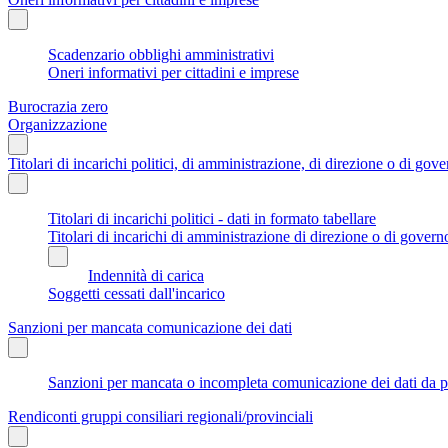
Scadenzario obblighi amministrativi
Oneri informativi per cittadini e imprese
Burocrazia zero
Organizzazione
Titolari di incarichi politici, di amministrazione, di direzione o di gov
Titolari di incarichi politici - dati in formato tabellare
Titolari di incarichi di amministrazione di direzione o di govern
Indennità di carica
Soggetti cessati dall'incarico
Sanzioni per mancata comunicazione dei dati
Sanzioni per mancata o incompleta comunicazione dei dati da parte
Rendiconti gruppi consiliari regionali/provinciali