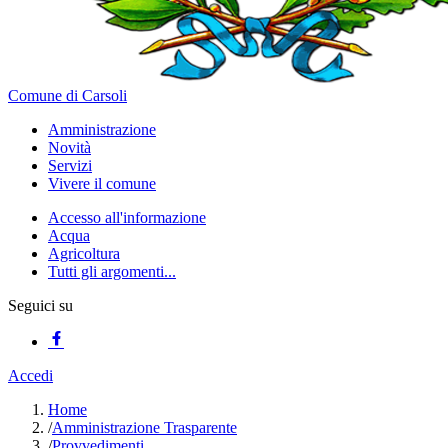
Comune di Carsoli
Amministrazione
Novità
Servizi
Vivere il comune
Accesso all'informazione
Acqua
Agricoltura
Tutti gli argomenti...
Seguici su
Accedi
Home
/
Amministrazione Trasparente
/
Provvedimenti