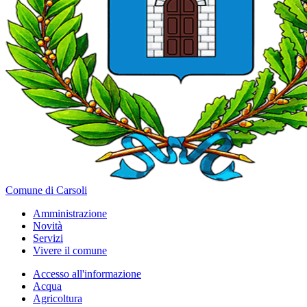
Comune di Carsoli
Amministrazione
Novità
Servizi
Vivere il comune
Accesso all'informazione
Acqua
Agricoltura