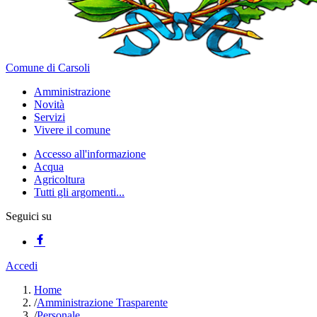
Comune di Carsoli
Amministrazione
Novità
Servizi
Vivere il comune
Accesso all'informazione
Acqua
Agricoltura
Tutti gli argomenti...
Seguici su
Accedi
Home
/
Amministrazione Trasparente
/
Personale