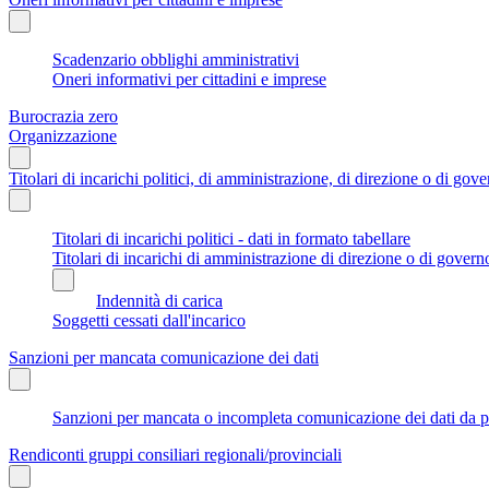
Scadenzario obblighi amministrativi
Oneri informativi per cittadini e imprese
Burocrazia zero
Organizzazione
Titolari di incarichi politici, di amministrazione, di direzione o di gov
Titolari di incarichi politici - dati in formato tabellare
Titolari di incarichi di amministrazione di direzione o di govern
Indennità di carica
Soggetti cessati dall'incarico
Sanzioni per mancata comunicazione dei dati
Sanzioni per mancata o incompleta comunicazione dei dati da parte
Rendiconti gruppi consiliari regionali/provinciali