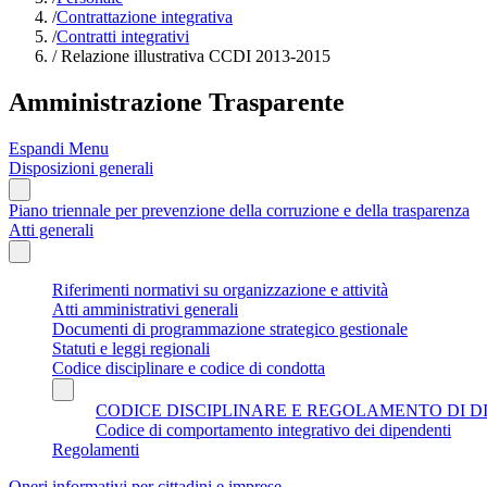
/
Contrattazione integrativa
/
Contratti integrativi
/
Relazione illustrativa CCDI 2013-2015
Amministrazione Trasparente
Espandi Menu
Disposizioni generali
Piano triennale per prevenzione della corruzione e della trasparenza
Atti generali
Riferimenti normativi su organizzazione e attività
Atti amministrativi generali
Documenti di programmazione strategico gestionale
Statuti e leggi regionali
Codice disciplinare e codice di condotta
CODICE DISCIPLINARE E REGOLAMENTO DI D
Codice di comportamento integrativo dei dipendenti
Regolamenti
Oneri informativi per cittadini e imprese