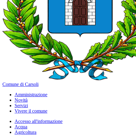
Comune di Carsoli
Amministrazione
Novità
Servizi
Vivere il comune
Accesso all'informazione
Acqua
Agricoltura