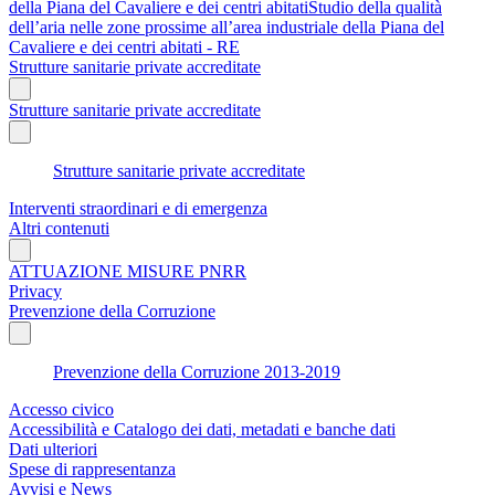
della Piana del Cavaliere e dei centri abitatiStudio della qualità
dell’aria nelle zone prossime all’area industriale della Piana del
Cavaliere e dei centri abitati - RE
Strutture sanitarie private accreditate
Strutture sanitarie private accreditate
Strutture sanitarie private accreditate
Interventi straordinari e di emergenza
Altri contenuti
ATTUAZIONE MISURE PNRR
Privacy
Prevenzione della Corruzione
Prevenzione della Corruzione 2013-2019
Accesso civico
Accessibilità e Catalogo dei dati, metadati e banche dati
Dati ulteriori
Spese di rappresentanza
Avvisi e News