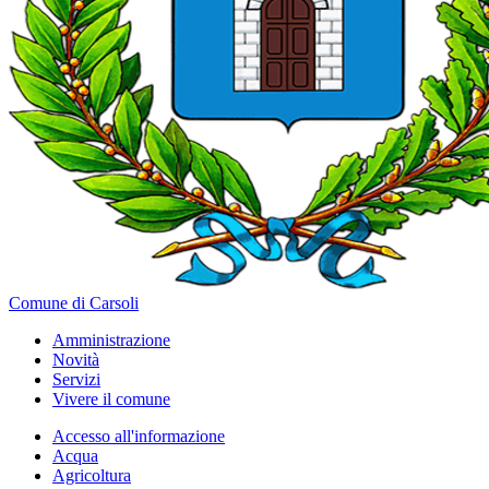
Comune di Carsoli
Amministrazione
Novità
Servizi
Vivere il comune
Accesso all'informazione
Acqua
Agricoltura